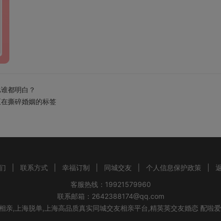
比谁都明白？
人正在撕碎婚姻的标签
们
|
联系方式
|
幸福订制
|
同城交友
|
个人信息保护政策
|
客服热线：19921579960
联系邮箱：2642388174@qq.com
相亲,上海脱单,上海高品质真实同城交友相亲平台,精英
英交友婚恋 配啦