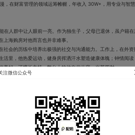
的浪漫，在财富管理的领域运筹帷幄，年收入 30W+，用专业与智
总能在人群中让人眼前一亮。作为独生子，父母已退休，虽户籍在
在上海购房对他而言也并非难事。
在社会的历练中培养出极强的社交与沟通能力。工作上，在外资
生活里，他热爱运动，健身房挥洒汗水塑造健康体魄；钟情阅读
的美好；还擅长主持，舞台上的他自信从容，光芒四射。
关注微信公众号
无论是漫步在上海的街头巷尾，还是围炉夜话分享生活点滴，他
懂生活、有能力、兼具魅力与财力的单身男士，或许正在等待与
好的邂逅，或许可以试着靠近，了解这位宝藏先生的更多精彩。