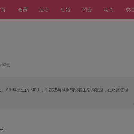
首页
会员
活动
征婚
约会
动态
成
。
 幸福官
93 年出生的 MR.L，用沉稳与风趣编织着生活的浪漫，在财富管理
生。