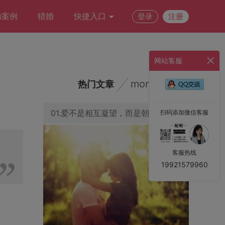
功案例
猎婚
快捷入口
登录
注册
网站客服
more
热门文章
01.爱不是相互凝望，而是朝同一方向望去
扫码添加微信客服
客服热线
19921579960