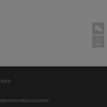
返回首页
爱情俱乐部
沪ICP备2022025794号