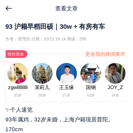
查看文章
93 沪籍早稻田硕｜30w + 有房有车
作者：管理员
日期：10/21 18:14
阅读：290
更改我的择偶要求
猜你喜欢
zgw8888
茉莉儿
王玉缘
国钢
JOY_Z
53岁
38岁
27岁
62岁
34岁
✨个人速览
93
年属鸡，
32
岁未婚，上海户籍现居普陀。
170cm