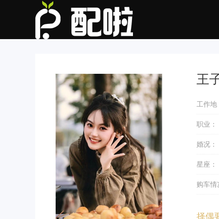
王
工作地
职业：
婚况：
星座：
购车情
择偶