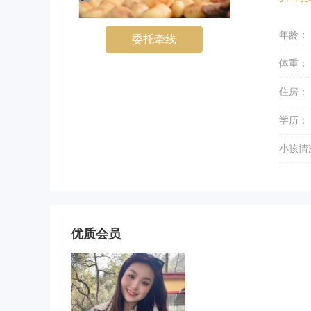
年龄：
委托牵线
体重：
住房：
学历：
小孩情
优质会员