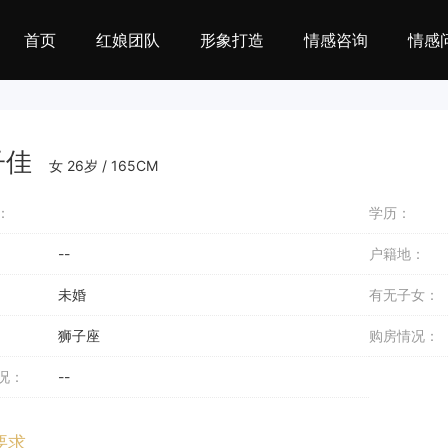
首页
红娘团队
形象打造
情感咨询
情感
子佳
女 26岁 / 165CM
：
学历：
--
户籍地：
未婚
有无子女：
狮子座
购房情况：
况：
--
要求