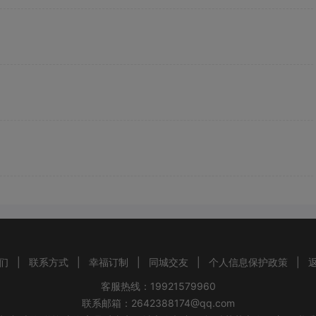
们
|
联系方式
|
幸福订制
|
同城交友
|
个人信息保护政策
|
客服热线：19921579960
联系邮箱：2642388174@qq.com