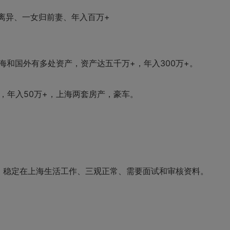
离异、一女归前妻、年入百万
+
海和国外有多处资产，资产达五千万
+
，年入
300
万
+
。
，年入
50
万
+
，上海两套房产，豪车。
、稳定在上海生活工作、三观正常、需要面试和审核资料。