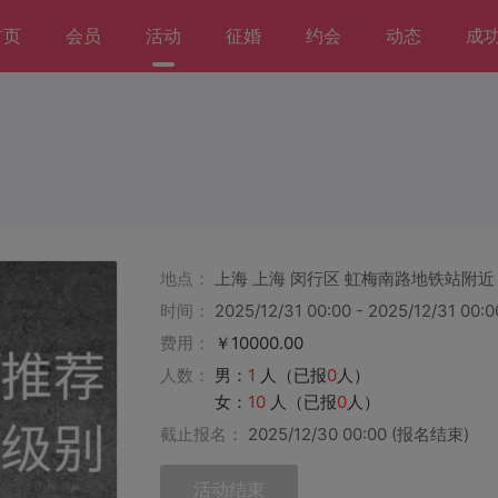
首页
会员
活动
征婚
约会
动态
成
地点：
上海 上海 闵行区 虹梅南路地铁站附近
时间：
2025/12/31 00:00 - 2025/12/31 00:0
费用：
￥10000.00
人数：
男：
1
人（已报
0
人）
女：
10
人（已报
0
人）
截止报名：
2025/12/30 00:00
(报名结束)
活动结束