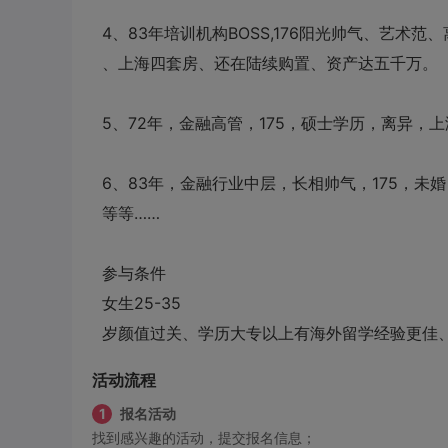
4
、
83
年培训机构
BOSS,176
阳光帅气、艺术范、
、上海四套房、还在陆续购置、资产达五千万。
5
、
72
年，金融高管，
175
，硕士学历，离异，上
6
、
83
年，金融行业中层，长相帅气，
175
，未婚
等等……
参与条件
女生
25-35
岁颜值过关、学历大专以上有海外留学经验更佳
活动流程
1
报名活动
找到感兴趣的活动，提交报名信息；