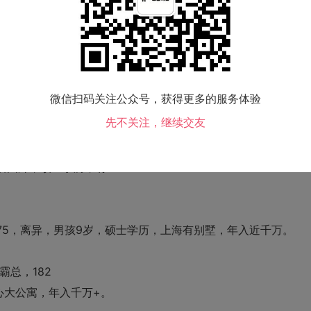
以上，已验资，信息真实
沟通更顺畅。
这是双方筛选的约会，泛就是在浪费时间
微信扫码关注公众号，获得更多的服务体验
先不关注，继续交友
居国外，硕士学历，有
1000
75
，离异，男孩
9
岁，硕士学历，上海有别墅
，年入近千万。
霸总，
182
心大公寓，年入千万
+
。