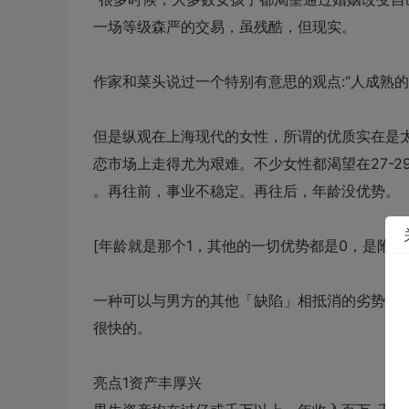
一场等级森严的交易，虽残酷，但现实。
作家和菜头说过一个特别有意思的观点
:
“人成熟
但是纵观在上海现代的女性，所谓的优质实在是
恋市场上走得尤为艰难。不少女性都渴望在
27-2
。再往前，事业不稳定。再往后，年龄没优势。
[
年龄就是那个
1
，其他的一切优势都是
0
，是附属
一种可以与男方的其他「缺陷」相抵消的劣势。
很快的。
亮点
1
资产丰厚兴