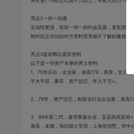
男生资产均在过亿或千万以上，年收入百万
-
千万
亮点
2
一对一沟通
互动性更强，安排一对一的约会见面，更私密，
相对比泛活动的对方资料背景都不了解的尴尬，
亮点
3
提前晒出嘉宾资料
以下是一些资产丰厚的男士资料
:
1
、
70
年左右，企业家，身高
179
，离异，女儿定
平大平层，豪车，资产过亿，年入千万
+
。
2
、
78
年，资产过亿，制造业行业企业家，身高
1
3
、
86
年富二代，接管家族企业，妥妥的高富帅
+
身高，未婚，海归硕士学历，上海有别墅、市中