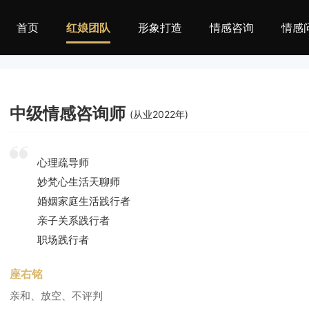
首页
红娘团队
形象打造
情感咨询
情感
中级情感咨询师
(从业2022年)
心理疏导师
妙梵心生活天聊师
婚姻家庭生活践行者
亲子关系践行者
职场践行者
座右铭
亲和、放空、不评判