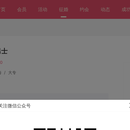
首页
会员
活动
征婚
约会
动态
成
男士
0
海
/
大专
年龄：24岁-30岁
关注微信公众号
体重：54KG - 67KG
携手组成愉悦美满的家庭！不好错过缘分，当咱们找到真