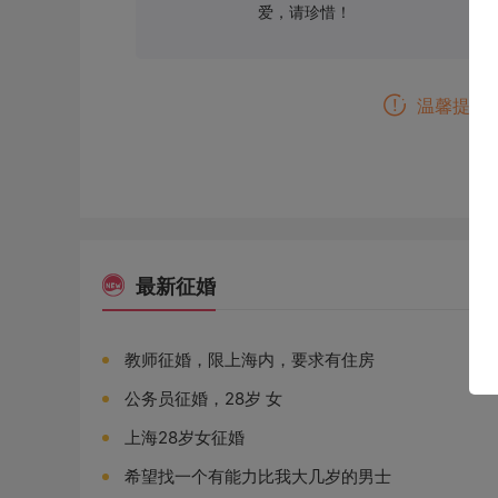
爱，请珍惜！
温馨提示
最新征婚
教师征婚，限上海内，要求有住房
公务员征婚，28岁 女
上海28岁女征婚
希望找一个有能力比我大几岁的男士