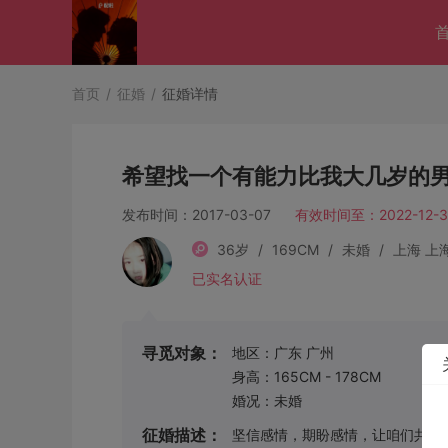
首页
/
征婚
/
征婚详情
希望找一个有能力比我大几岁的
发布时间：2017-03-07
有效时间至：2022-12-3
36岁
/
169CM
/
未婚
/
上海 上
已实名认证
寻觅对象：
地区：广东 广州
身高：165CM - 178CM
婚况：未婚
征婚描述：
坚信感情，期盼感情，让咱们共同